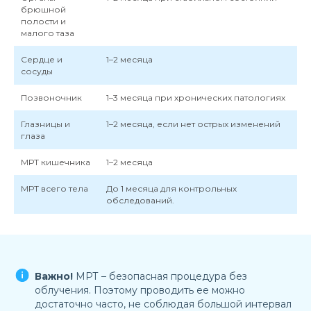
брюшной
полости и
малого таза
Сердце и
1–2 месяца
сосуды
Позвоночник
1–3 месяца при хронических патологиях
Глазницы и
1–2 месяца, если нет острых изменений
глаза
МРТ кишечника
1–2 месяца
МРТ всего тела
До 1 месяца для контрольных
обследований.
Важно!
МРТ – безопасная процедура без
облучения. Поэтому проводить ее можно
достаточно часто, не соблюдая большой интервал