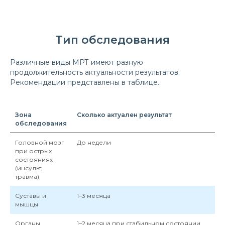
Тип обследования
Различные виды МРТ имеют разную
продолжительность актуальности результатов.
Рекомендации представлены в таблице.
Зона
Сколько актуален результат
обследования
Головной мозг
До недели
при острых
состояниях
(инсульт,
травма)
Суставы и
1–3 месяца
мышцы
Органы
1–2 месяца при стабильном состоянии