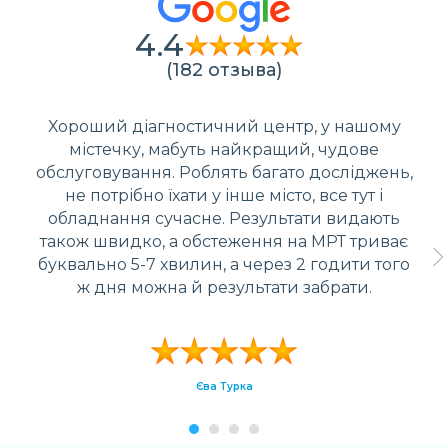
4.4
(182 отзыва)
Хороший діагностичний центр, у нашому
містечку, мабуть найкращий, чудове
обслуговування. Роблять багато досліджень,
не потрібно їхати у інше місто, все тут і
обладнання сучасне. Результати видають
також швидко, а обстеження на МРТ триває
буквально 5-7 хвилин, а через 2 годити того
ж дня можна й результати забрати.
Єва Турка