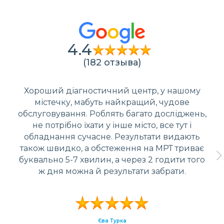
4.4
(182 отзыва)
Хороший діагностичний центр, у нашому
містечку, мабуть найкращий, чудове
обслуговування. Роблять багато досліджень,
не потрібно їхати у інше місто, все тут і
обладнання сучасне. Результати видають
також швидко, а обстеження на МРТ триває
буквально 5-7 хвилин, а через 2 годити того
ж дня можна й результати забрати.
Єва Турка