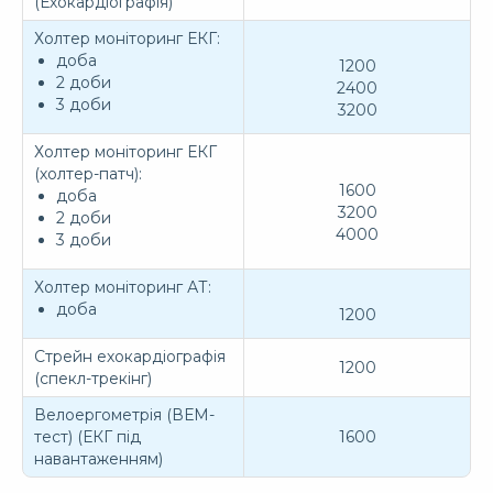
(Ехокардіографія)
Холтер моніторинг ЕКГ:
доба
1200
2 доби
2400
3 доби
3200
Холтер моніторинг ЕКГ
(холтер-патч):
1600
доба
3200
2 доби
4000
3 доби
Холтер моніторинг АТ:
доба
1200
Стрейн ехокардіографія
1200
(спекл-трекінг)
Велоергометрія (ВЕМ-
тест) (ЕКГ під
1600
навантаженням)