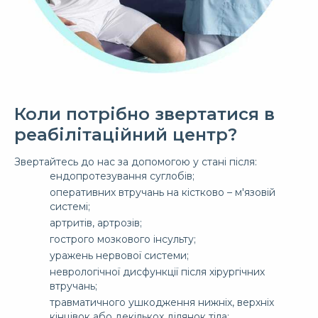
Коли потрібно звертатися в
реабілітаційний центр?
Звертайтесь до нас за допомогою у стані після:
ендопротезування суглобів;
оперативних втручань на кістково – м'язовій
системі;
артритів, артрозів;
гострого мозкового інсульту;
уражень нервової системи;
неврологічної дисфункції після хірургічних
втручань;
травматичного ушкодження нижніх, верхніх
кінцівок або декількох ділянок тіла;