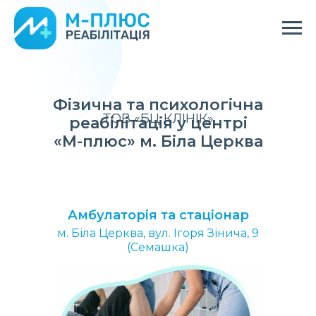
Фізична та психологічна
ТОВ «БЦ КЛІНІК»
реабілітація у центрі
«М-плюс» м. Біла Церква
Амбулаторія та стаціонар
м. Біла Церква, вул. Ігоря Зінича, 9
(Семашка)