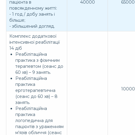
пацієнта в
40000
65000
повсякденному житті:
- 1 год / добу занять і
більше;
- збільшений догляд.
Комплекс додаткової
інтенсивної реабілітації
14 діб
Реабілітаційна
практика з фізичним
терапевтом (сеанс до
60 хв) – 9 занять.
Реабілітаційна
практика
10000
ерготерапевтична
(сеанс до 60 хв) – 8
занять.
Реабілітаційна
практика
логопедична для
пацієнтів з ураженням
м'язів обличчя (сеанс