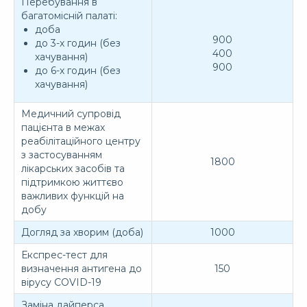
Перебування в
багатомісній палаті:
доба
900
до 3-х годин (без
400
хачування)
900
до 6-х годин (без
хачування)
Медичний супровід
пацієнта в межах
реабілітаційного центру
з застосуванням
1800
лікарських засобів та
підтримкою життєво
важливих функцій на
добу
Догляд за хворим (доба)
1000
Експрес-тест для
визначення антигена до
150
вірусу COVID-19
Заміна дайперса