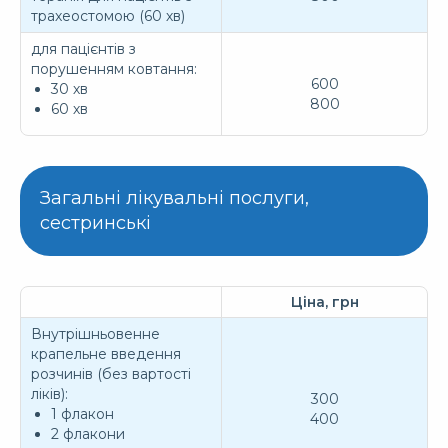
трахеостомою (60 хв)
для пацієнтів з
порушенням ковтання:
600
30 хв
800
60 хв
Загальні лікувальні послуги,
сестринські
Ціна, грн
Внутрішньовенне
крапельне введення
розчинів (без вартості
ліків):
300
1 флакон
400
2 флакони