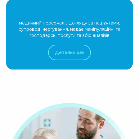
Медсестринство
медичний персонал з догляду за пацієнтами,
супровод, чергування, надає маніпуляційні та
господарскі послуги та збір аналізів
Детальніше