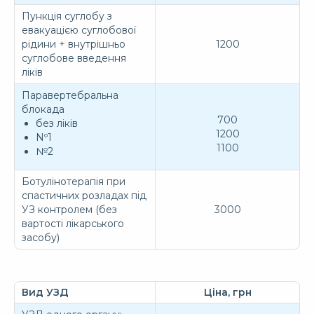
Пункція суглобу з
евакуацією суглобової
рідини + внутрішньо
1200
суглобове введення
ліків
Паравертебральна
блокада
700
без ліків
1200
Nº1
1100
№2
Ботулінотерапія при
спастичних розладах під
УЗ контролем (без
3000
вартості лікарського
засобу)
Вид УЗД
Ціна, грн