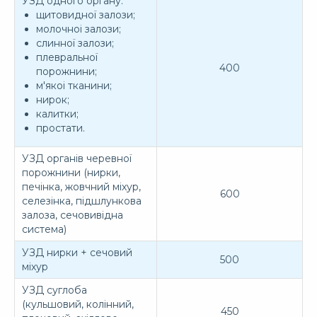
УЗД одного органу:
щитовидної залози;
молочноі залози;
слинної залози;
плевральної
400
порожнини;
м'якоі тканини;
нирок;
калитки;
простати.
УЗД органів черевної
порожнини (нирки,
печінка, жовчний міхур,
600
селезінка, підшлункова
залоза, сечовивідна
система)
УЗД нирки + сечовий
500
міхур
УЗД суглоба
(кульшовий, колінний,
450