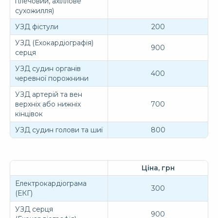
плечовий, ахіллове
сухожилля)
УЗД фістули
200
УЗД (Ехокардіографія)
900
серця
УЗД судин органів
400
черевної порожнини
УЗД артерій та вен
верхніх або нижніх
700
кінцівок
УЗД судин голови та шиї
800
Ціна, грн
Електрокардіограма
300
(ЕКГ)
УЗД серця
900