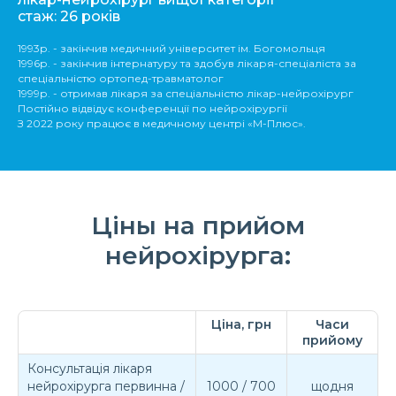
стаж: 26 років
1993р. - закінчив медичний університет ім. Богомольця
1996р. - закінчив інтернатуру та здобув лікаря-спеціаліста за
спеціальністю ортопед-травматолог
1999р. - отримав лікаря за спеціальністю лікар-нейрохірург
Постійно відвідує конференції по нейрохірургії
З 2022 року працює в медичному центрі «М-Плюс».
Ціны на прийом
нейрохірурга:
Ціна, грн
Часи
прийому
Консультація лікаря
нейрохірурга первинна /
1000 / 700
щодня