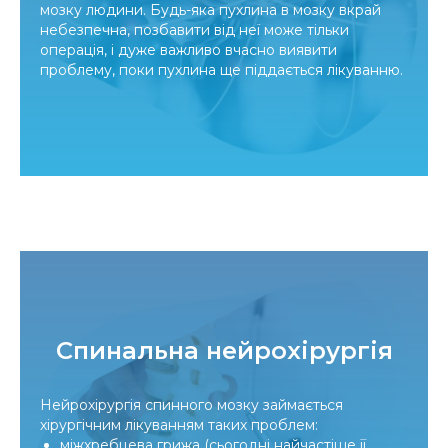
мозку людини. Будь-яка пухлина в мозку вкрай
небезпечна, позбавити від неї може тільки
операція, і дуже важливо вчасно виявити
проблему, поки пухлина ще піддається лікуванню.
Спинальна нейрохірургія
Нейрохірургія спинного мозку займається
хірургічним лікуванням таких проблем:
міжхребцева грижа (сьогодні найчастіше її