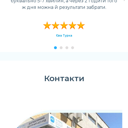
буквально 5-7 хвилин, а через 2 годити того
ж дня можна й результати забрати.
Єва Турка
Контакти