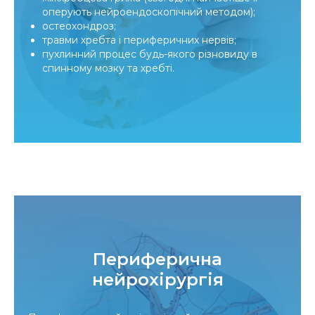
оперують нейроендоскопічний методом);
остеохондроз;
травми хребта і периферичних нервів;
пухлинний процес будь-якого різновиду в
спинному мозку та хребті.
Периферична
нейрохірургія