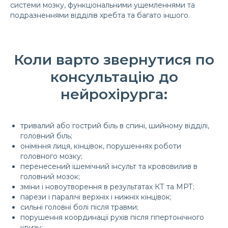
системи мозку, функціональними ущемленнями та
подразненнями відділів хребта та багато іншого.
Коли варто звернутися по
консультацію до
нейрохірурга:
тривалий або гострий біль в спині, шийному відділі,
головний біль;
оніміння лиця, кінцівок, порушеннях роботи
головного мозку;
перенесений ішемічний інсульт та крововилив в
головний мозок;
зміни і новоутворення в результатах КТ та МРТ;
парези і паралічі верхніх і нижніх кінцівок;
сильні головні болі після травми;
порушення координації рухів після гіпертонічного
кризу;