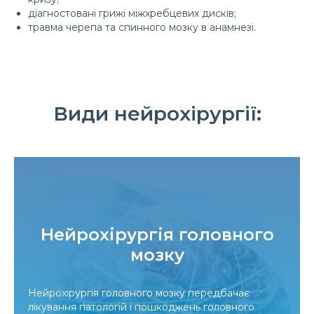
діагностовані грижі міжхребцевих дисків;
травма черепа та спинного мозку в анамнезі.
Види нейрохірургії:
Нейрохірургія головного
мозку
Нейрохірургія головного мозку передбачає
лікування патологій і пошкоджень головного