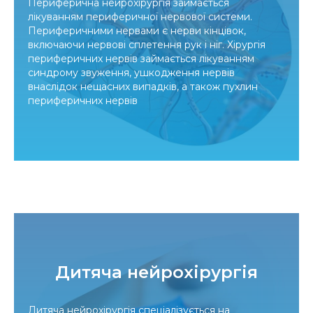
Периферична нейрохірургія займається
лікуванням периферичної нервової системи.
Периферичними нервами є нерви кінцівок,
включаючи нервові сплетення рук і ніг. Хірургія
периферичних нервів займається лікуванням
синдрому звуження, ушкодження нервів
внаслідок нещасних випадків, а також пухлин
периферичних нервів
Дитяча нейрохірургія
Дитяча нейрохірургія спеціалізується на