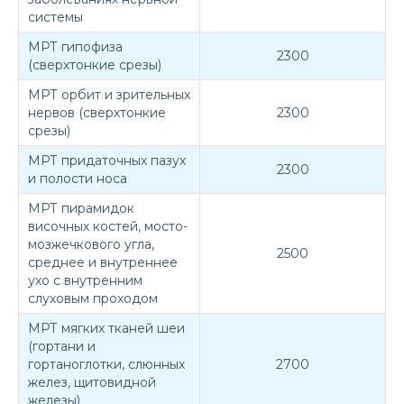
системы
МРТ гипофиза
2300
(сверхтонкие срезы)
МРТ орбит и зрительных
нервов (сверхтонкие
2300
срезы)
МРТ придаточных пазух
2300
и полости носа
МРТ пирамидок
височных костей, мосто-
мозжечкового угла,
2500
среднее и внутреннее
ухо с внутренним
слуховым проходом
МРТ мягких тканей шеи
(гортани и
гортаноглотки, слюнных
2700
желез, щитовидной
железы)