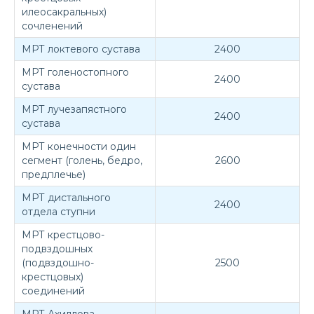
илеосакральных)
сочленений
МРТ локтевого сустава
2400
МРТ голеностопного
2400
сустава
МРТ лучезапястного
2400
сустава
МРТ конечности один
сегмент (голень, бедро,
2600
предплечье)
МРТ дистального
2400
отдела ступни
МРТ крестцово-
подвздошных
(подвздошно-
2500
крестцовых)
соединений
МРТ Ахиллова