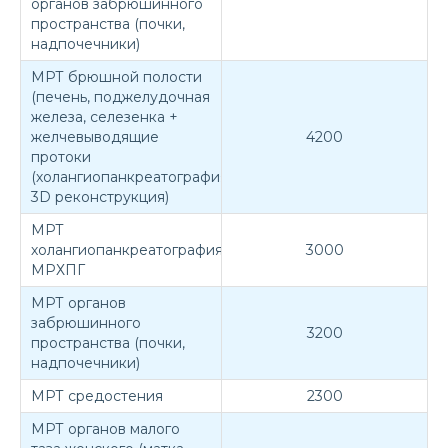
органов забрюшинного
пространства (почки,
надпочечники)
МРТ брюшной полости
(печень, поджелудочная
железа, селезенка +
желчевыводящие
4200
протоки
(холангиопанкреатография,
3D реконструкция)
МРТ
холангиопанкреатография
3000
МРХПГ
МРТ органов
забрюшинного
3200
пространства (почки,
надпочечники)
МРТ средостения
2300
МРТ органов малого