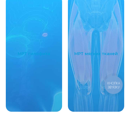
МРТ гипофиза
МРТ мягких тканей
КНОПКА
ЗВ'ЯЗКУ