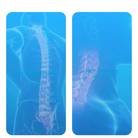
МРТ шейного
МРТ позвоночника
отдела