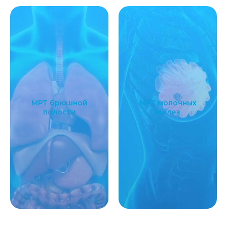
МРТ брюшной
МРТ молочных
полости
желез