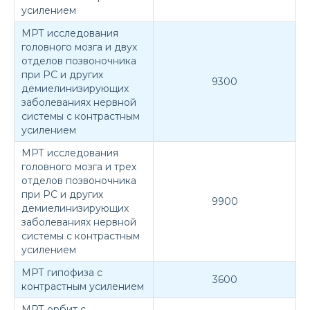
усилением
МРТ исследования
головного мозга и двух
отделов позвоночника
при РС и других
9300
демиелинизирующих
заболеваниях нервной
системы с контрастным
усилением
МРТ исследования
головного мозга и трех
отделов позвоночника
при РС и других
9900
демиелинизирующих
заболеваниях нервной
системы с контрастным
усилением
МРТ гипофиза с
3600
контрастным усилением
МРТ орбит с