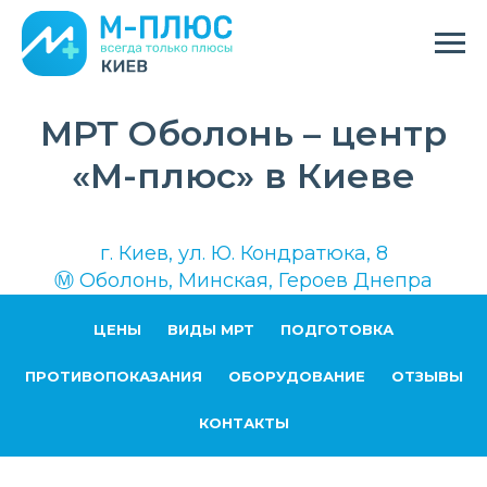
МРТ Оболонь – центр
«М-плюс» в Киеве
г. Киев, ул. Ю. Кондратюка, 8
Ⓜ О
болонь, Минская, Героев Днепра
ЦЕНЫ
ВИДЫ МРТ
ПОДГОТОВКА
ПРОТИВОПОКАЗАНИЯ
ОБОРУДОВАНИЕ
ОТЗЫВЫ
КОНТАКТЫ