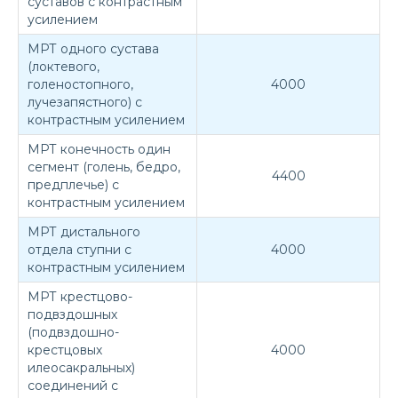
суставов с контрастным
усилением
МРТ одного сустава
(локтевого,
голеностопного,
4000
лучезапястного) с
контрастным усилением
МРТ конечность один
сегмент (голень, бедро,
4400
предплечье) с
контрастным усилением
МРТ дистального
отдела ступни с
4000
контрастным усилением
МРТ крестцово-
подвздошных
(подвздошно-
крестцовых
4000
илеосакральных)
соединений с