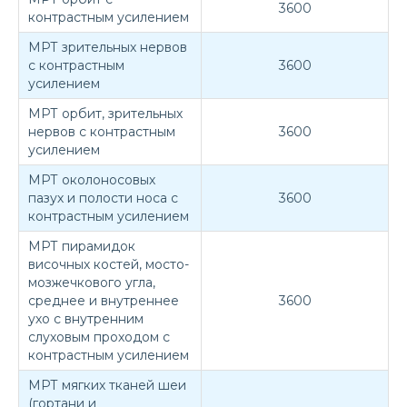
3600
контрастным усилением
МРТ зрительных нервов
с контрастным
3600
усилением
МРТ орбит, зрительных
нервов с контрастным
3600
усилением
МРТ околоносовых
пазух и полости носа с
3600
контрастным усилением
МРТ пирамидок
височных костей, мосто-
мозжечкового угла,
среднее и внутреннее
3600
ухо с внутренним
слуховым проходом с
контрастным усилением
МРТ мягких тканей шеи
(гортани и